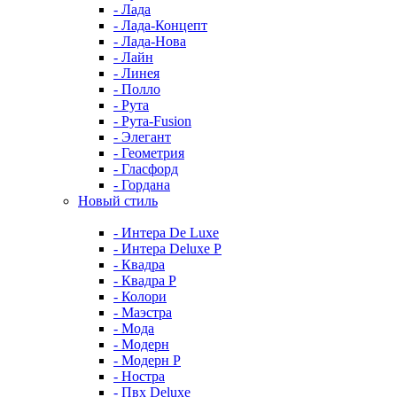
- Лада
- Лада-Концепт
- Лада-Нова
- Лайн
- Линея
- Полло
- Рута
- Рута-Fusion
- Элегант
- Геометрия
- Гласфорд
- Гордана
Новый стиль
- Интера De Luxe
- Интера Deluxe P
- Квадра
- Квадра P
- Колори
- Маэстра
- Мода
- Модерн
- Модерн Р
- Ностра
- Пвх Deluxe