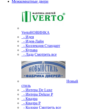
Межкомнатные двери
Verto
НОВИНКА
- Идея
- Идея-Лайн
- Коллекция Стандарт
- Купава
- Лада
Смотреть все
Новый
стиль
- Интера De Luxe
- Интера Deluxe P
- Квадра
- Квадра P
- Колори
Смотреть все