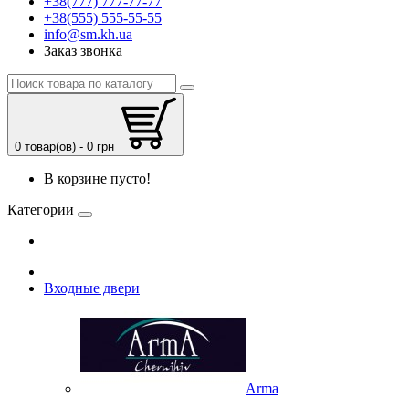
+38(777) 777-77-77
+38(555) 555-55-55
info@sm.kh.ua
Заказ звонка
0 товар(ов) - 0 грн
В корзине пусто!
Категории
Входные двери
Arma