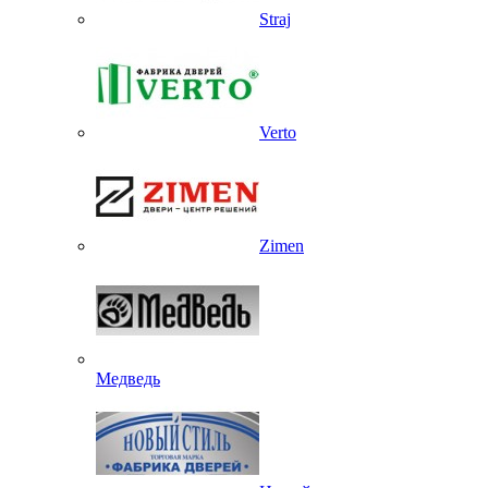
Straj
Verto
Zimen
Медведь