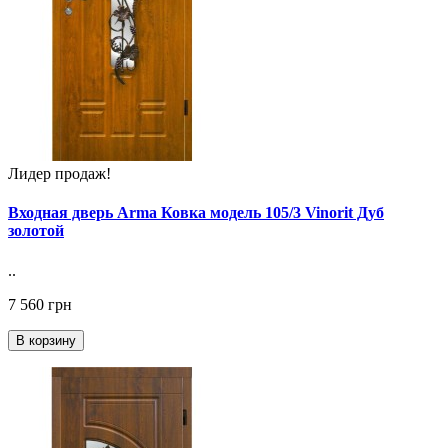
Лидер продаж!
Входная дверь Arma Ковка модель 105/3 Vinorit Дуб
золотой
..
7 560 грн
В корзину