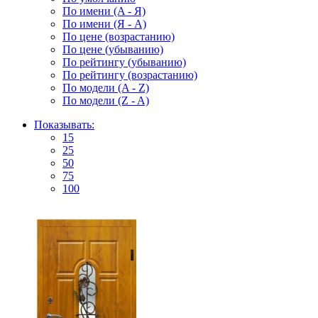
По имени (A - Я)
По имени (Я - A)
По цене (возрастанию)
По цене (убыванию)
По рейтингу (убыванию)
По рейтингу (возрастанию)
По модели (A - Z)
По модели (Z - A)
Показывать:
15
25
50
75
100