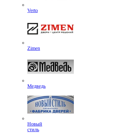
Verto
Zimen
Медведь
Новый
стиль