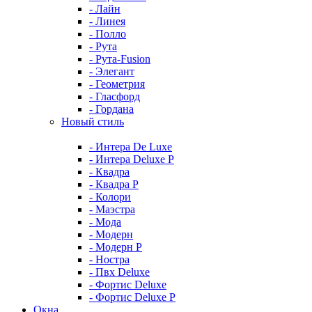
- Лайн
- Линея
- Полло
- Рута
- Рута-Fusion
- Элегант
- Геометрия
- Гласфорд
- Гордана
Новый стиль
- Интера De Luxe
- Интера Deluxe P
- Квадра
- Квадра P
- Колори
- Маэстра
- Мода
- Модерн
- Модерн Р
- Ностра
- Пвх Deluxe
- Фортис Deluxe
- Фортис Deluxe P
Окна