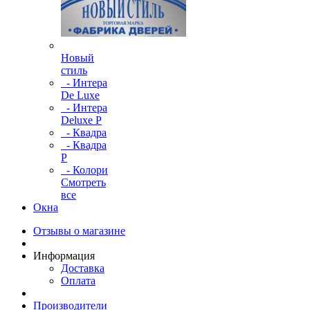
Новый
стиль
- Интера
De Luxe
- Интера
Deluxe P
- Квадра
- Квадра
P
- Колори
Смотреть
все
Окна
Отзывы о магазине
Информация
Доставка
Оплата
Производители